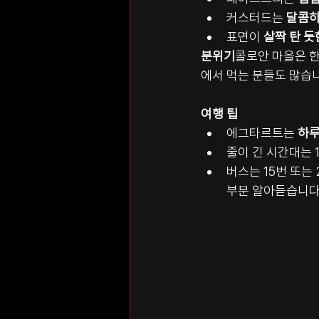
커스터드는 
달콤하
표면이 
살짝 탄 듯
분위기
콜로안 마을은 한
에서 먹는 분들도 많습
여행 팁
에그타르트는 
하루
줄이 긴 시간대는 
버스는 15번 또는
부분 알아듣습니다