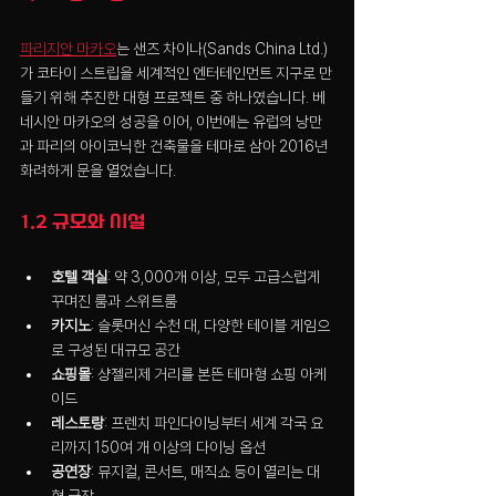
파리지안 마카오
는 샌즈 차이나(Sands China Ltd.)
가 코타이 스트립을 세계적인 엔터테인먼트 지구로 만
들기 위해 추진한 대형 프로젝트 중 하나였습니다. 베
네시안 마카오의 성공을 이어, 이번에는 유럽의 낭만
과 파리의 아이코닉한 건축물을 테마로 삼아 2016년 
화려하게 문을 열었습니다.
1.2 규모와 시설
호텔 객실
: 약 3,000개 이상, 모두 고급스럽게 
꾸며진 룸과 스위트룸
카지노
: 슬롯머신 수천 대, 다양한 테이블 게임으
로 구성된 대규모 공간
쇼핑몰
: 샹젤리제 거리를 본뜬 테마형 쇼핑 아케
이드
레스토랑
: 프렌치 파인다이닝부터 세계 각국 요
리까지 150여 개 이상의 다이닝 옵션
공연장
: 뮤지컬, 콘서트, 매직쇼 등이 열리는 대