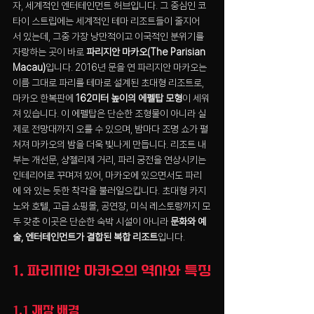
자, 세계적인 엔터테인먼트 허브입니다. 그 중심인 코
타이 스트립에는 세계적인 테마 리조트들이 줄지어 
서 있는데, 그중 가장 낭만적이고 이국적인 분위기를 
자랑하는 곳이 바로 
파리지안 마카오(The Parisian 
Macau)
입니다. 2016년 문을 연 파리지안 마카오는 
이름 그대로 파리를 테마로 설계된 초대형 리조트로, 
마카오 한복판에 
162미터 높이의 에펠탑 모형
이 세워
져 있습니다. 이 에펠탑은 단순한 조형물이 아니라 실
제로 전망대까지 오를 수 있으며, 밤마다 조명 쇼가 펼
쳐져 마카오의 밤을 더욱 빛나게 만듭니다. 리조트 내
부는 개선문, 샹젤리제 거리, 파리 궁전을 연상시키는 
인테리어로 꾸며져 있어, 마카오에 있으면서도 파리
에 와 있는 듯한 착각을 불러일으킵니다. 초대형 카지
노와 호텔, 고급 쇼핑몰, 공연장, 미식 레스토랑까지 모
두 갖춘 이곳은 단순한 숙박 시설이 아니라 
문화와 예
술, 엔터테인먼트가 결합된 복합 리조트
입니다.
1. 파리지안 마카오의 역사와 특징
1.1 개장 배경