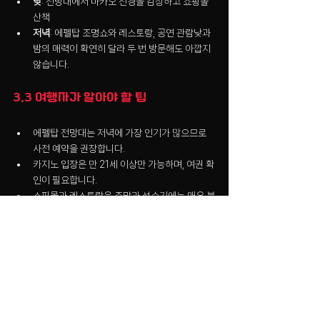
낮
: 전망대에서 마카오 전경을 감상하고 쇼핑몰 
산책
저녁
: 에펠탑 조명쇼와 레스토랑, 공연 관람낮과 
밤의 매력이 확연히 달라 두 번 방문해도 아깝지 
않습니다.
3.3 여행자가 알아야 할 팁
에펠탑 전망대는 저녁에 가장 인기가 많으므로 
사전 예약을 권장합니다.
카지노 입장은 만 21세 이상만 가능하며, 여권 확
인이 필요합니다.
쇼핑몰과 레스토랑은 주말과 성수기에는 매우 붐
비므로 평일 방문이 여유롭습니다.
전망대와 조명쇼를 동시에 즐기고 싶다면 해질 
무렵 입장하는 것이 가장 좋습니다.
4. 마무리
파리지안 마카오는 단순한 리조트가 아닙니다. 
마카