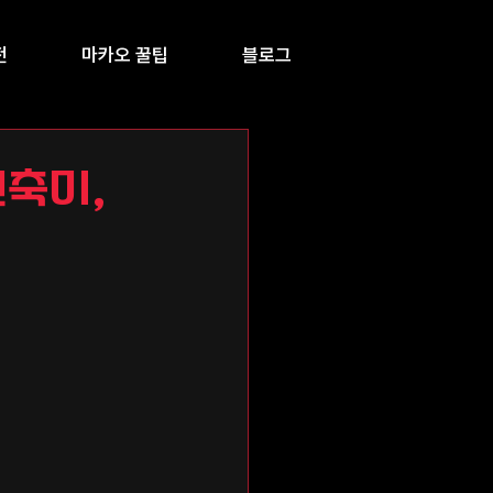
전
마카오 꿀팁
블로그
건축미,