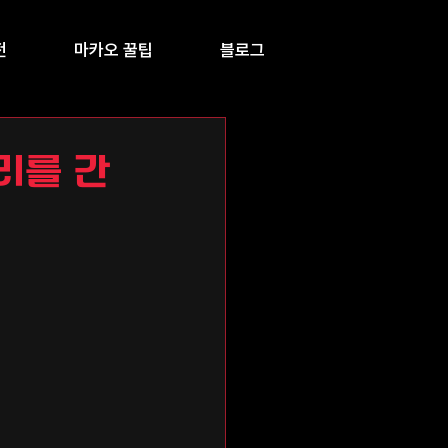
전
마카오 꿀팁
블로그
리를 간