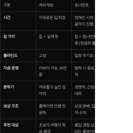
구분
캐쉬게임
토너먼트
시간
자유로운 입·퇴장
정해진 시작 시간, 
끝까지 진행
칩 가치
칩 = 실제 돈
칩 = 토너먼트 전
용 (현금화 불가)
블라인드
고정
일정 주기로 상승
자금 운영
리바이 가능, 유연
탈락 시 종료, 제한
함
적
분위기
여유롭고 실전 감
경쟁적, 긴장감 극
각적
대화
보상 구조
플레이한 만큼 현
상금 분배, 입상해
금화
야 수익
추천 대상
초보자·여행자·학
몰입 경험·상금 노
습 목적
리는 플레이어