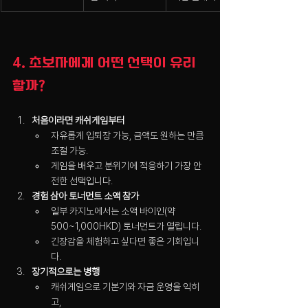
4. 초보자에게 어떤 선택이 유리
할까?
처음이라면 캐쉬게임부터
자유롭게 입퇴장 가능, 금액도 원하는 만큼 
조절 가능.
게임을 배우고 분위기에 적응하기 가장 안
전한 선택입니다.
경험 삼아 토너먼트 소액 참가
일부 카지노에서는 소액 바이인(약 
500~1,000HKD) 토너먼트가 열립니다.
긴장감을 체험하고 싶다면 좋은 기회입니
다.
장기적으로는 병행
캐쉬게임으로 기본기와 자금 운영을 익히
고,