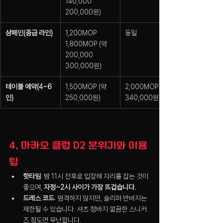
140,000 
200,000원)
샴페인(중급 라인)
1,200MOP 
동일
1,800MOP (약 
200,000 
300,000원)
테이블 예약(4~6
1,500MOP (약 
2,000MOP (약 
인)
250,000원)
340,000원)
4. 마카오 클럽 D2 분위기와 이용 
팁
핫타임
: 밤 11시 전후로 입장해 자리를 잡는 것이 
좋으며, 
자정~2시 사이가 가장 뜨겁습니다.
드레스 코드
: 엄격하지 않지만, 슬리퍼·반바지는 
제한될 수 있습니다. 셔츠·청바지·깔끔한 스니커
즈 정도면 무난합니다.