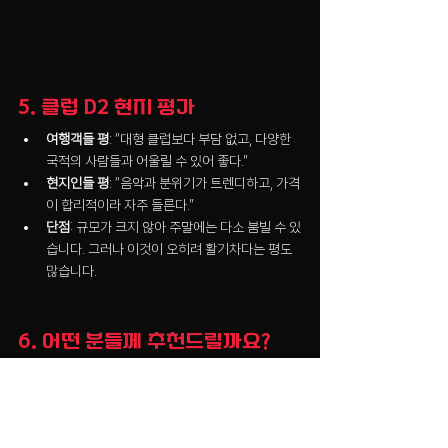
5. 클럽 D2 현지 평가
여행객들 평
: “대형 클럽보다 부담 없고, 다양한 
국적의 사람들과 어울릴 수 있어 좋다.”
현지인들 평
: “음악과 분위기가 트렌디하고, 가격
이 합리적이라 자주 들른다.”
단점
: 규모가 크지 않아 주말에는 다소 붐빌 수 있
습니다. 그러나 이것이 오히려 활기차다는 평도 
많습니다.
6. 어떤 분들께 추천드릴까요?
화려한 리조트 클럽
보다 현지 느낌의 자유로운 
공간을 찾는 분
합리적인 가격
으로 마카오의 밤문화를 경험하고 
싶은 분